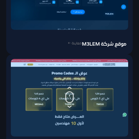
معاينة ←
موقع شركة M3LEM