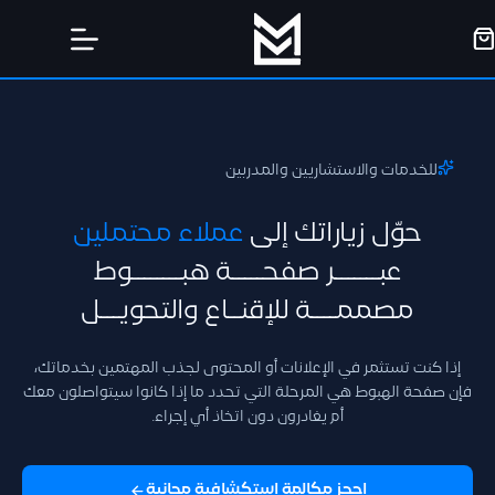
للخدمات والاستشاريين والمدربين
حوّل زياراتك إلى
عملاء محتملين
عبـــــــر صفحـــــة هبــــــــوط
مصممــــة للإقنــاع والتحويـــل
إذا كنت تستثمر في الإعلانات أو المحتوى لجذب المهتمين بخدماتك،
فإن صفحة الهبوط هي المرحلة التي تحدد ما إذا كانوا سيتواصلون معك
أم يغادرون دون اتخاذ أي إجراء.
احجز مكالمة استكشافية مجانية