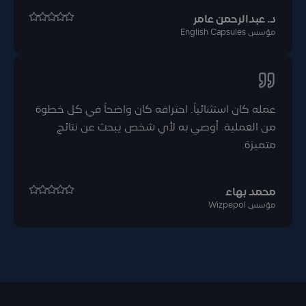
د. عبدالرحمن عامر
مؤسس English Capsules
عمله كان استثنائياً. احترافه كان واضحاً في كل خطوة
من العملية. أوصي به لأي شخص يبحث عن نتائج
متميزة.
محمد بهاء
مؤسس Wizpepol