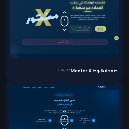
معاينة ←
صفحة هبوط Mentor X