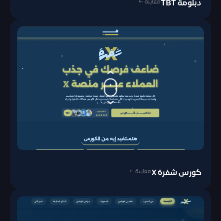
معاينة ←
دبلومة TBT
معاينة ←
كورس شفرة X