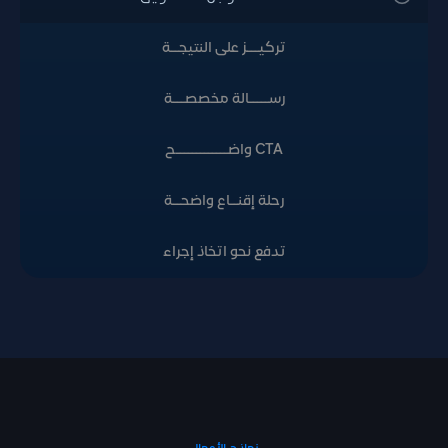
تركيـــز على النتيجــة
رســـــالة مخصصـــة
CTA واضـــــــــــــح
رحلة إقنــاع واضحــة
تدفع نحو اتخاذ إجراء