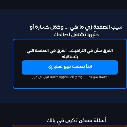
سيب الصفحة زي ما هي … وكمّل خسارة أو
خلّيها تشتغل لصالحك
الفرق مش في الترافيك… الفرق في الصفحة اللي
بتستقبله
ابدأ بصفحة تبيع فعلياً
جلسة سريعة — توضح لك الصورة كاملة قبل أي قرار
أسئلة ممكن تكون في بالك