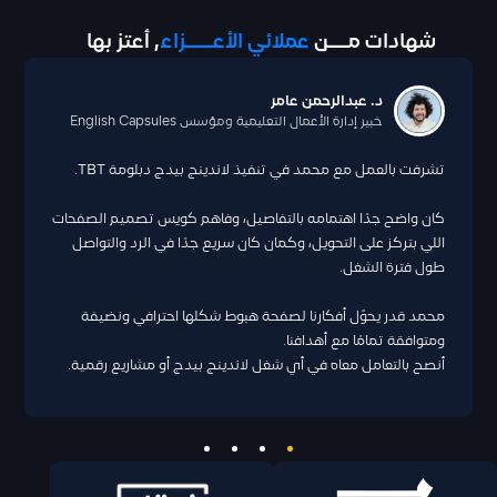
شهادات مـــن
عملائي الأعــــزاء
, أعتز بها
د. عبدالرحمن عامر
خبير إدارة الأعمال التعليمية ومؤسس English Capsules
تشرفت بالعمل مع محمد في تنفيذ لاندينج بيدج دبلومة TBT.
كان واضح جدًا اهتمامه بالتفاصيل، وفاهم كويس تصميم الصفحات
اللي بتركز على التحويل، وكمان كان سريع جدًا في الرد والتواصل
طول فترة الشغل.
محمد قدر يحوّل أفكارنا لصفحة هبوط شكلها احترافي ونضيفة
ومتوافقة تمامًا مع أهدافنا.
أنصح بالتعامل معاه في أي شغل لاندينج بيدج أو مشاريع رقمية.