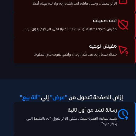
الزائر بيدخل, ومش فاهم انت بتقدم إيه ولا ليه يهتم أصلاً.
ثقة ضعيفة
مفيش حاجة تطمَنه أو تثبت انك اختيار آمن, فبيخرج بدون تردد.
مفيش توجيه
محتار يعمل إيه بعد كدا, ولا زر واضح يقوده لأي خطوة.
إزاي الصفحة تتحول من
"عرض"
إلي
"آلة بيع"
رسالة تشد من أول ثانية
بنعيد صياغة الفكرة بشكل يخلي الزائر يقول: "ده بالظبط اللي
بدور عليه".