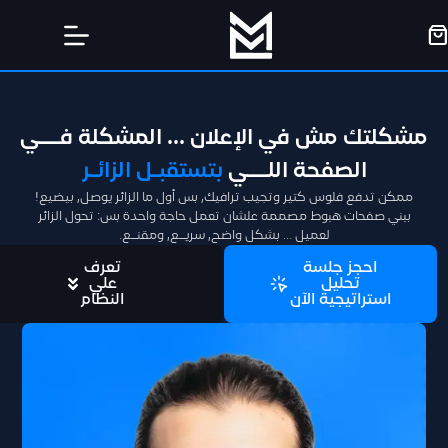
مشكلتك مش في الإعلان ... المشكلة فـــي
الصفحة اللـــي
بتستقبـل الزائـر
ممكن تدفع فلوس كتير وتجيب ترافيك, بس أول ما الزائر يوصل, بيضيع!
ببني
صفحات هبوط مصممة علشان تعمل حاجة واحدة بس: تحول الزائر
لعميل … بشكل واضح, سريــع, ومقنــع.
احجز جلسة
تعرف
تحليل
علي
استراتيجية الآن
النظام