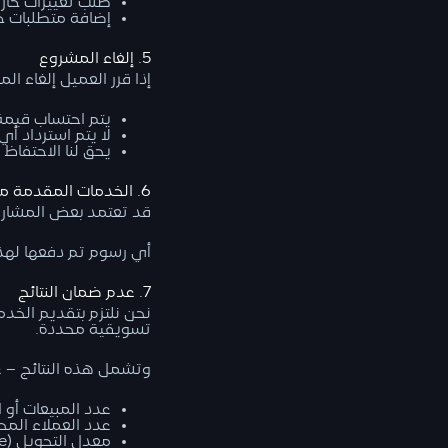
طلب تغييرات خارج
إضافة متطلبات جد
5. إلغاء المشروع
إذا قرر العميل إلغاء ال
يتم احتساب قيمة ا
لا يتم استرداد أي
يحق لنا الاحتفاظ
6. الخدمات المقدمة من أطراف خارجية
قد تعتمد بعض المشاريع
أي رسوم تم دفعها لهذه
7. عدم ضمان النتائج
نحن نلتزم بتقديم الخدم
تسويقية محددة.
وتشمل هذه النتائج – عل
عدد المبيعات أو ال
عدد العملاء المحتملين
معدل التحويل (Conversion Rate).